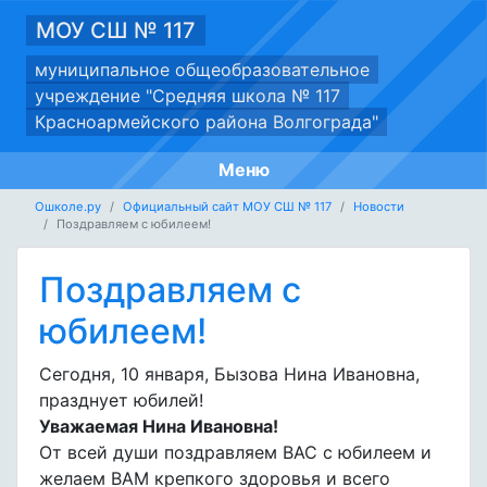
МОУ СШ № 117
муниципальное общеобразовательное
учреждение "Средняя школа № 117
Красноармейского района Волгограда"
Меню
Ошколе.ру
Официальный сайт МОУ СШ № 117
Новости
Поздравляем с юбилеем!
Поздравляем с
юбилеем!
Сегодня, 10 января, Бызова Нина Ивановна,
празднует юбилей!
Уважаемая Нина Ивановна!
От всей души поздравляем ВАС с юбилеем и
желаем ВАМ крепкого здоровья и всего